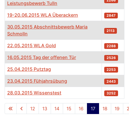
2266
Leistungsbewerb Tulln
19-20.06.2015 WLA Überackern
2847
30.05.2015 Abschnittsbewerb Maria
2113
Schmolln
22.05.2015 WLA Gold
2288
16.05.2015 Tag der offenen Tür
2526
25.04.2015 Putztag
2253
23.04.2015 Fühjahrsübung
2443
28.03.2015 Wissenstest
3252
Tabelle von Beiträgen
12
13
14
15
16
17
18
19
Seite 17 von 25