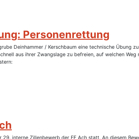
ung: Personenrettung
rgrube Deinhammer / Kerschbaum eine technische Übung zum
schnell aus ihrer Zwangslage zu befreien, auf welchen W
stern:
Ach
29. interne Zillenbewerb der FF Ach statt. An diesem Bew